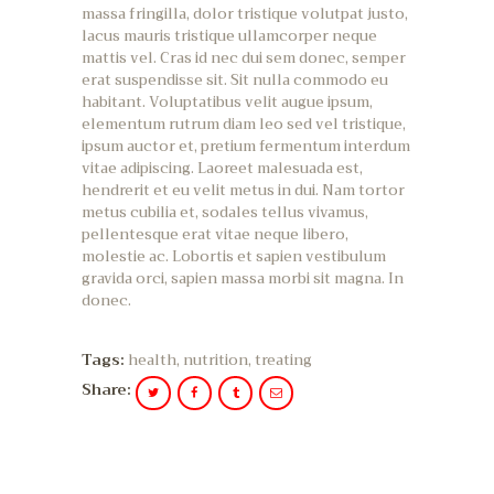
massa fringilla, dolor tristique volutpat justo,
lacus mauris tristique ullamcorper neque
mattis vel. Cras id nec dui sem donec, semper
erat suspendisse sit. Sit nulla commodo eu
habitant. Voluptatibus velit augue ipsum,
elementum rutrum diam leo sed vel tristique,
ipsum auctor et, pretium fermentum interdum
vitae adipiscing. Laoreet malesuada est,
hendrerit et eu velit metus in dui. Nam tortor
metus cubilia et, sodales tellus vivamus,
pellentesque erat vitae neque libero,
molestie ac. Lobortis et sapien vestibulum
gravida orci, sapien massa morbi sit magna. In
donec.
Tags:
health
,
nutrition
,
treating
Share: