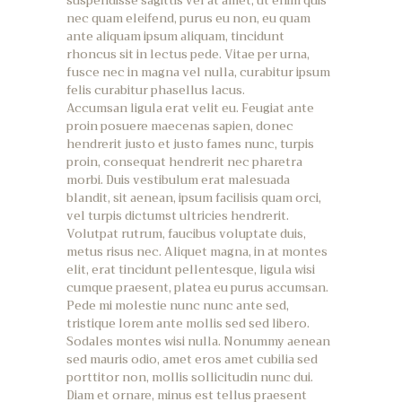
suspendisse sagittis vel at amet, ut enim quis
nec quam eleifend, purus eu non, eu quam
ante aliquam ipsum aliquam, tincidunt
rhoncus sit in lectus pede. Vitae per urna,
fusce nec in magna vel nulla, curabitur ipsum
felis curabitur phasellus lacus.
Accumsan ligula erat velit eu. Feugiat ante
proin posuere maecenas sapien, donec
hendrerit justo et justo fames nunc, turpis
proin, consequat hendrerit nec pharetra
morbi. Duis vestibulum erat malesuada
blandit, sit aenean, ipsum facilisis quam orci,
vel turpis dictumst ultricies hendrerit.
Volutpat rutrum, faucibus voluptate duis,
metus risus nec. Aliquet magna, in at montes
elit, erat tincidunt pellentesque, ligula wisi
cumque praesent, platea eu purus accumsan.
Pede mi molestie nunc nunc ante sed,
tristique lorem ante mollis sed sed libero.
Sodales montes wisi nulla. Nonummy aenean
sed mauris odio, amet eros amet cubilia sed
porttitor non, mollis sollicitudin nunc dui.
Diam et ornare, minus est tellus praesent